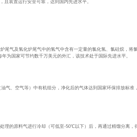
，且装置运行安全可靠，达到国内先进水平。
成炉尾气及氢化炉尾气中的氢气中含有一定量的氯化氢、氯硅烷，将
，每年为国家可节约数千万美元的外汇，该技术处于国际先进水平。
（油气、空气等）中有机组分，净化后的气体达到国家环保排放标准
处理的原料气进行冷却（可低至
-50
℃以下）后，再通过精馏分离，