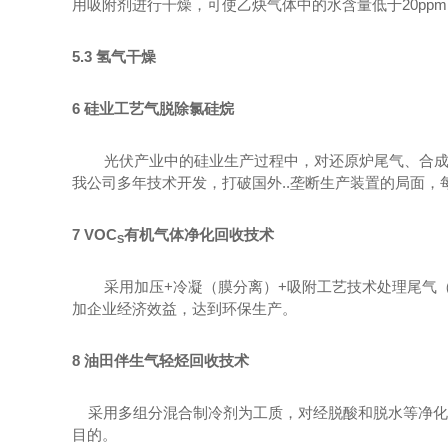
用吸附剂进行干燥，可使乙炔气体中的水含量低于
20ppm
5.3
氢气干燥
6
硅业工艺气脱除氯硅烷
光伏产业中的硅业生产过程中，对还原炉尾气、合
我公司多年技术开发，打破国外..垄断生产装置的局面
7 VOC
有机气体净化回收技术
S
采用加压
+
冷凝（膜分离）
+
吸附工艺技术处理尾气
加企业经济效益，达到环保生产。
8
油田伴生气轻烃回收技术
采用多组分混合制冷剂为工质，对经脱酸和脱水等净化
目的。