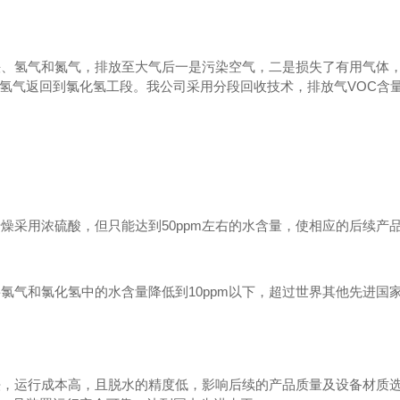
炔、氢气和氮气，排放至大气后一是污染空气，二是损失了有用气体
氢气返回到氯化氢工段。我公司采用分段回收技术，排放气
VOC
含
干燥采用浓硫酸，但只能达到
50ppm
左右的水含量，使相应的后续产
将氯气和氯化氢中的水含量降低到
10ppm
以下，超过世界其他先进国
法，运行成本高，且脱水的精度低，影响后续的产品质量及设备材质