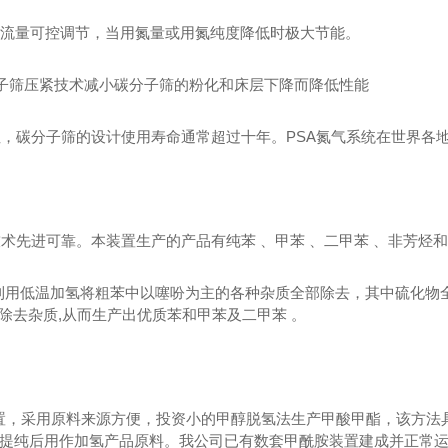
流量可控调节，当用氮量或用氮纯度降低时极大节能。
子筛压紧技术减小碳分子筛的粉化和床层下降而降低性能
性，碳分子筛的设计使用寿命通常超过十年。
PSA
氮气系统在世界各
先进可靠。本装置生产的产品有纯苯 、甲苯 、二甲苯 、非芳烃和
利用低温加氢将粗苯中以噻吩为主的各种杂质全部除去，其中硫化物
除去杂质
,
从而生产出优质苯和甲苯及二甲苯 。
装置，采用原料来源方便，投资小的甲醇脱氢法生产甲酸甲酯，该方
提纯后用作加氢产品原料。我公司已有数套甲酰胺装
置建成并正常