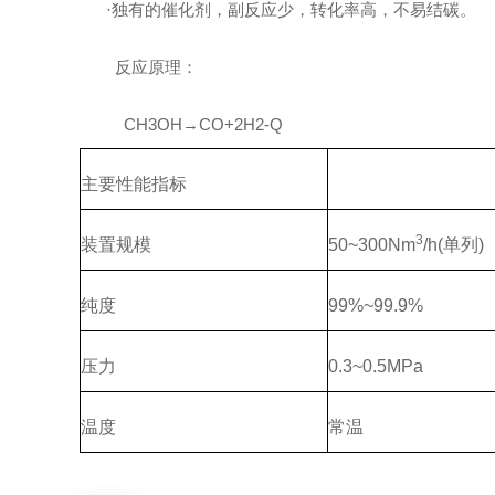
·独有的催化剂，副反应少，转化率高，不易结碳。
反应原理：
CH3OH→CO+2H2-Q
主要性能指标
3
装置规模
50~300Nm
/h(
单列
)
纯度
99%~99.9%
压力
0.3~0.5MPa
温度
常温