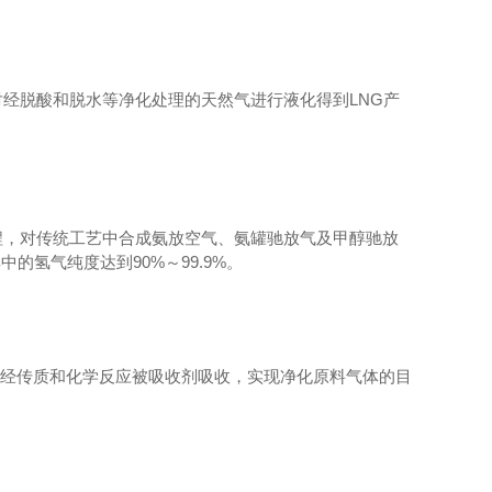
对经脱酸和脱水等净化处理的天然气进行液化得到
LNG
产
程，对传统工艺中合成氨放空气、氨罐驰放气及甲醇驰放
其中的氢气纯度达到
90%
～
99.9%
。
经传质和化学反应被吸收剂吸收，实现净化原料气体的目