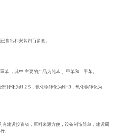
地已售出和安装四百多套。
重苯 ，其中.主要的产品为纯苯 、甲苯和二甲苯。
全部转化为
H 2 S
，氮化物转化为
NH3
，氧化物转化为
法具有建设投资省，原料来源方便，设备制造简单，建设周
运行。