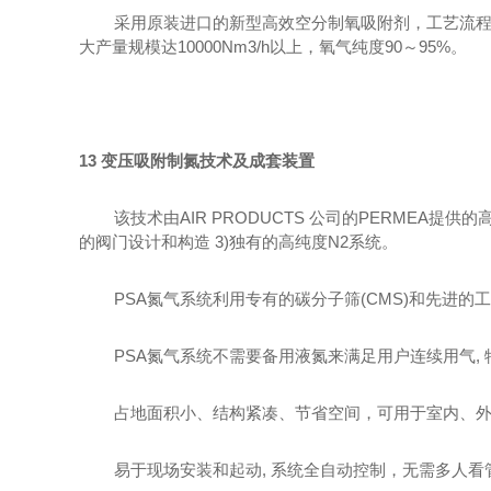
采用原装进口的新型高效空分制氧吸附剂，工艺流
大产量规模达
10000Nm3/h
以上，氧气纯度
90
～
95%
。
13
变压吸附制氮技术及成套装置
该技术由
AIR PRODUCTS
公司的
PERMEA
提供的
的阀门设计和构造
3)
独有的高纯度
N2
系统。
PSA氮气系统利用专有的碳分子筛
(CMS)
和先进的工
PSA氮气系统不需要备用液氮来满足用户连续用气
,
占地面积小、结构紧凑、节省空间，可用于室内、
易于现场安装和起动
,
系统全自动控制，无需多人看