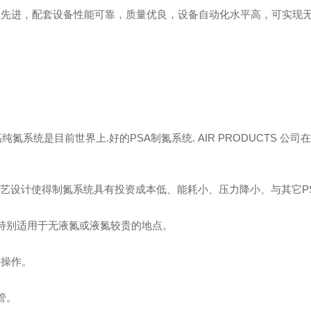
程先进，配套设备性能可靠，质量优良，设备自动化水平高，可实现
高纯氮系统是目前世界上.好的
PSA
制氮系统
. AIR PRODUCTS
公司在
艺设计使得制氮系统具有投资成本低、能耗小、压力降小、与其它
P
特别适用于无液氮或液氮较贵的地点。
外操作。
管。