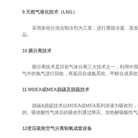
9
天然气液化技术（
LNG
）
采用多组分混合制冷剂为工质，进行逐级冷凝、蒸
品。
10
膜分离技术
膜分离技术是目前气体分离三大技术之一，利用中
气中的氢气进行回收，再返回合成氨系统、甲醇合成系统
11 MDEA
或
MEA
脱碳及脱硫技术
脱碳
&
脱硫技术以
MDEA
或
MEA
系列溶液为吸收剂，
的。吸收酸性气体后的吸收剂通过降压、加热解吸酸性气
12
变压吸附空气分离制氧成套设备