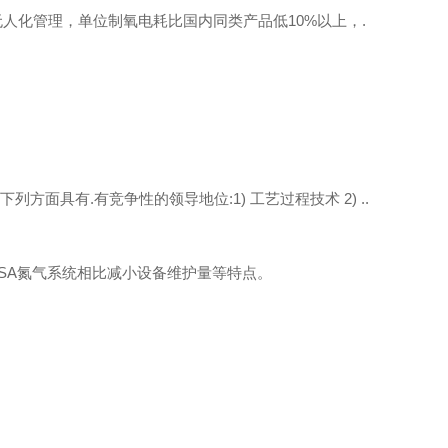
无人化管理，单位制氧电耗比国内同类产品低
10%
以上，.
下列方面具有.有竞争性的领导地位
:1)
工艺过程技术
2)
..
SA
氮气系统相比减小设备维护量等特点。