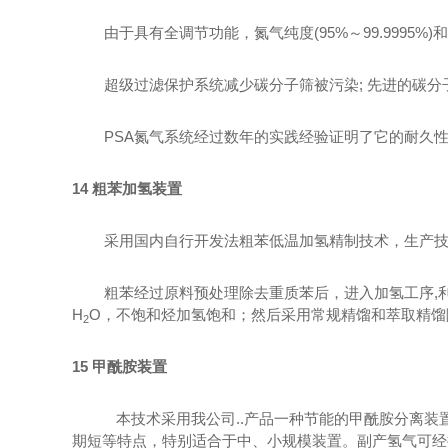
由于具有全调节功能，氮气纯度
(95%
～
99.9995%)
和
超级过滤保护系统减少碳分子筛被污染
;
先进的碳分
PSA氮气系统经过数年的实践经验证明了它的耐久
14
粗苯加氢装置
采用国内自行开发法粗苯低温加氢精制技术，生产技术
粗苯经过原料预处理除去重质苯后，进入加氢工序
,
H
O
，不饱和烃加氢饱和；然后采用常规精馏和萃取精馏
2
15
甲酰胺装置
本技术采用我公司..产品一种节能的甲酰胺分离
期短等特点，特别适合于中、小规模装置。副产氢气可经