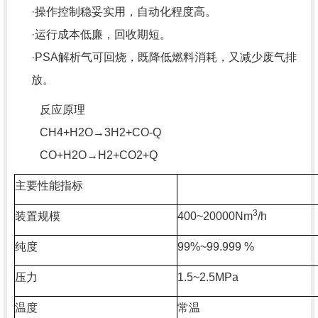
·操作控制稳妥实用，自动化程度高。
·运行成本低廉，回收期短。
·PSA解析气可回烧，既降低燃料消耗，又减少废气排
放。
反应原理
CH4+H2O→3H2+CO-Q
CO+H2O→H2+CO2+Q
主要性能指标
3
装置规模
400~20000Nm
/h
纯度
99%~99.999 %
压力
1.5~2.5MPa
温度
常温