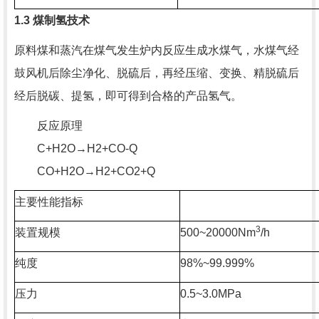
1.3
煤制氢技术
原料煤和蒸汽在煤气发生炉内反应生成水煤气，水煤气经
鼓风机后除尘净化、脱硫后，再经压缩、变换、精脱硫后
经后脱碳、提氢，即可得到合格的产品氢气。
反应原理
C+H2O→H2+CO-Q
CO+H2O→H2+CO2+Q
主要性能指标
3
装置规模
500~20000Nm
/h
纯度
98%~99.999%
压力
0.5~3.0MPa