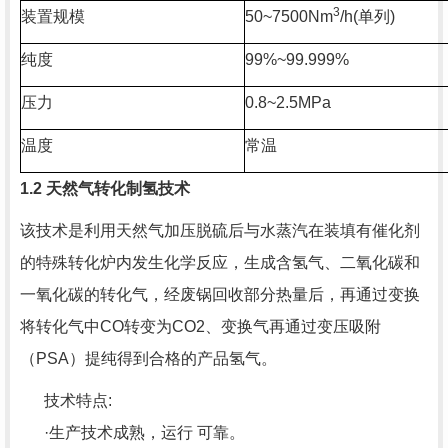
3
装置规模
50~7500Nm
/h(
单列
)
纯度
99%~99.999%
压力
0.8~2.5MPa
温度
常温
1.2
天然气转化制氢技术
该技术是利用天然气加压脱硫后与水蒸汽在装填有催化剂
的特殊转化炉内发生化学反应，生成含氢气、二氧化碳和
一氧化碳的转化气，经废锅回收部分热量后，再通过变换
将转化气中
CO
转变为
CO2
、变换气再通过变压吸附
（
PSA
）提纯得到合格的产品氢气。
技术特点
:
·生产技术成熟，运行 可靠。