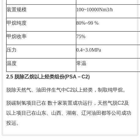
装置规模
100~10000Nm3/h
甲烷纯度
80%~99 %
甲烷收率
75%
压力
0.4~3.0MPa
温度
常温
2.5
脱除乙烷以上烃类组份
(PSA
－
C2)
脱除天然气、油田伴生气中
C2
以上烃类，制取纯甲烷。
脱碳制氢项目已在 数十家装置成功运行，天然气脱
C2
及
以上项目已在山东、山西、湖南、辽河油田都等公司成功
投运。