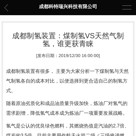
成都科特瑞兴科技有限公司
成都制氢装置：煤制氢VS天然气制
氢，谁更获青睐
[发布日期：2019/12/30 16:00:00]
成都制氢装置
有很多， 主要为大家分析一下煤制氢与天然
气制氢各自的成本对比，以便选择到更合适自己的
制氢方
式。
随着原油劣质化和成品油质量升级加快，炼油厂对氢气的
需求剧增，降低氢气成本成为炼油厂一项重要发展战略。
氢气是公认的优良绿色燃料，其燃烧热值是汽油的2.7倍、
煤炭的3.5倍，目前主要用作航天火箭二级／三级推进燃