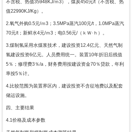
不含税、热值35948KJ/ｍ3），煤炭450元/t（不含税、热
值22990KJ/Kg）。
2.氧气外购0.5元/ｍ3；3.5MPa蒸汽100元/t，1.0MPa蒸汽
70元/t；新鲜水4元/ｍ3；电0.56元/（ｋＷ·ｈ）。
3.煤制氢采用水煤浆技术，建设投资12.4亿元、天然气制
氢建设投资6亿元。人员费用统一。装置10年折旧后残值
5％；修理费3％/a，财务费用按建设资金70％贷款，年利
率按5％计。
4.比较范围为装置界区内，建设投资不含征地费以及配套
储运设施。
四、主要结果
4.1价格及成本参数