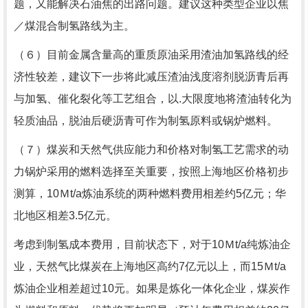
题，又能解决石油焦的出路问题。建议这种类型企业以焦
／煤混合制氢路线为主。
（６）目前金属含量高的重质原油采用渣油加氢路线的经
济性较差，建议下一步将此减压渣油浅度溶剂脱沥青后再
与加氢、催化裂化等工艺组合，以.大限度地将渣油转化为
轻质油品，脱油后硬沥青可作为制氢原料或锅炉燃料。
（７）煤炭和天然气供应能力和价格对制氢工艺需求的动
力锅炉采用的燃料选择至关重要，按照上海地区价格初步
测算，10Ｍt/a炼油系统的两种燃料费用相差约5亿元；华
北地区相差3.5亿元。
考虑到制氢成本费用，目前状态下，对于10Ｍt/a纯炼油企
业，天然气比煤炭在上海地区高约7亿元以上，而15Ｍt/a
炼油企业相差超过10元。如果是炼化一体化企业，煤炭作