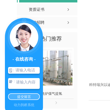
资质证书
人才招聘
热门推荐
- 在线咨询 -
：
：
科特瑞兴以
800方焦炉煤气提氢
40000方天
提交留言
动力鹊桥系统