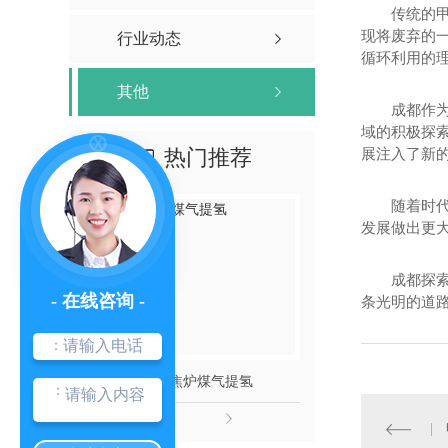
传统的
现将废弃的
行业动态
循环利用的理
其他
成都作
域的积极探
热门推荐
展注入了新
随着时
发展做出更
成都探
- 在线咨询 -
条光明的道
：
800方焦炉煤气提氢
40000方天
：