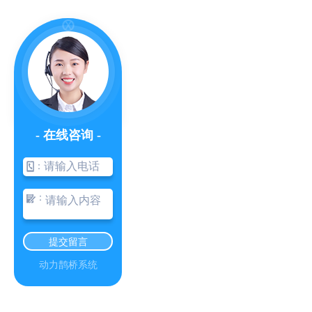
- 在线咨询 -
：
：
提交留言
动力鹊桥系统