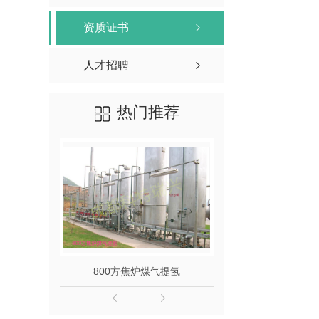
资质证书
人才招聘
热门推荐
800方焦炉煤气提氢
40000方天