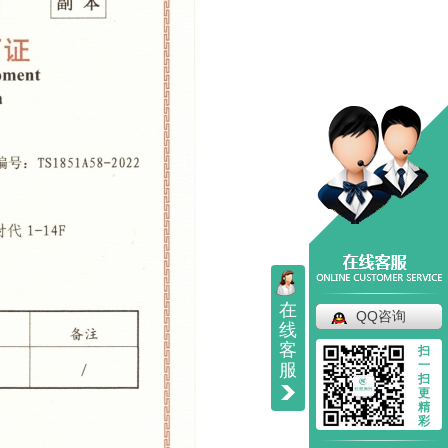
在
QQ咨询
线
客
扫
一
服
扫
万吨粗苯加氢装置
更
精
彩